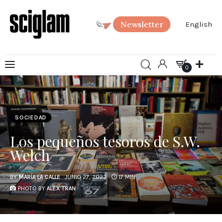
Newsletter
English
0
Arte
0
Ciencia
SOCIEDAD
Sociedad
Los pequeños tesoros de S.W.
SciGlam Responde
Welch
Acerca de
BY
MARÍA LA CALLE
JUNIO 27, 2022
17 MIN
PHOTO BY
ALEX TRAN