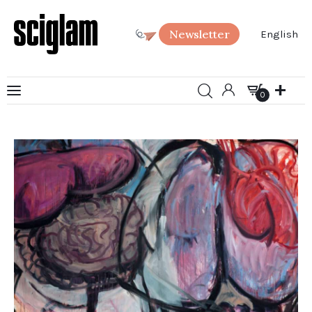
Newsletter
English
0
Arte
0
Ciencia
Sociedad
SciGlam Responde
Acerca de