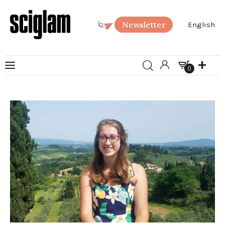
Newsletter
English
0
Arte
0
Ciencia
Sociedad
SciGlam Responde
Acerca de