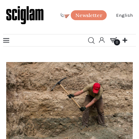
Newsletter
English
0
Arte
0
Ciencia
Sociedad
SciGlam Responde
Acerca de