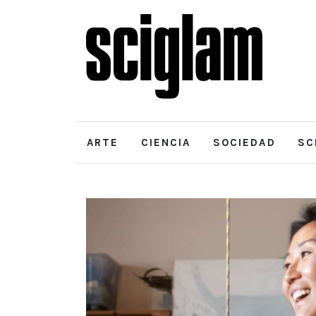
Arte
Ciencia
Sociedad
SciGlam Responde
ARTE
CIENCIA
SOCIEDAD
SC
Acerca de
ARTE