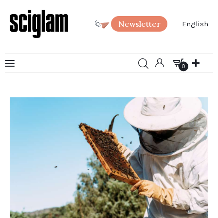
Newsletter
English
0
Arte
0
Ciencia
Sociedad
SciGlam Responde
Acerca de